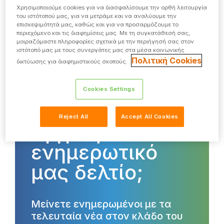
Χρησιμοποιούμε cookies για να διασφαλίσουμε την ορθή λειτουργία
του ιστότοπού μας, για να μετράμε και να αναλύουμε την
επισκεψιμότητά μας, καθώς και για να προσαρμόζουμε το
ΔΙΑΒΆΣΤΕ ΠΕΡΙΣΣΌΤΕΡΑ
περιεχόμενο και τις διαφημίσεις μας. Με τη συγκατάθεσή σας,
μοιραζόμαστε πληροφορίες σχετικά με την περιήγησή σας στον
ιστότοπό μας με τους συνεργάτες μας στα μέσα κοινωνικής
Πολιτική Cookies
δικτύωσης για διαφημιστικούς σκοπούς.
Cookies Settings
Θέλετε να
Reject All
Accept All Cookies
εγγραφείτε στο
ενημερωτικό
μας δελτίο;
Μείνετε ενημερωμένοι με τα
τελευταία νέα στον κλάδο του