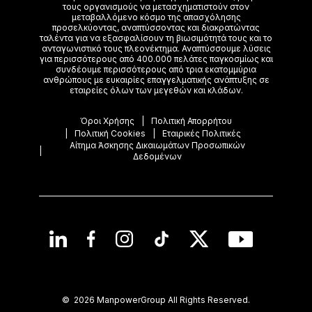
τoυς οργανισμούς να μετασχηματιστούν στον
μεταβαλλόμενο κόσμο της απασχόλησης
προσελκύοντας, αναπτύσσοντας και διακρατώντας
ταλέντα για να εξασφαλίσουν τη βιωσιμότητά τους και το
ανταγωνιστικό τους πλεονέκτημα. Αναπτύσσουμε λύσεις
για περισσότερους από 400.000 πελάτες παγκοσμίως και
συνδέουμε περισσότερους από τρια εκατομμύρια
ανθρώπους με ευκαιρίες επαγγελματικής ανάπτυξης σε
εταιρείες όλων των μεγεθών και κλάδων.
Όροι Χρήσης
Πολιτική Απορρήτου
Πολιτική Cookies
Εταιρικές Πολιτικές
Αίτημα Άσκησης Δικαιωμάτων Προσωπικών
Δεδομένων
©
2026 ManpowerGroup All Rights Reserved.