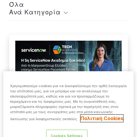
Όλα
Ανά Κατηγορία
Χρησιμοποιούμε cookies για να διασφαλίσουμε την ορθή λειτουργία
του ιστότοπού μας, για να μετράμε και να αναλύουμε την
επισκεψιμότητά μας, καθώς και για να προσαρμόζουμε το
περιεχόμενο και τις διαφημίσεις μας. Με τη συγκατάθεσή σας,
μοιραζόμαστε πληροφορίες σχετικά με την περιήγησή σας στον
26 Ιανουαρίου 2026
ιστότοπό μας με τους συνεργάτες μας στα μέσα κοινωνικής
Έναρξη της 5ης ServiceNow
Πολιτική Cookies
δικτύωσης για διαφημιστικούς σκοπούς.
Ακαδημίας το 2026
Cookies Settings