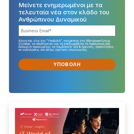
Μείνετε ενημερωμένοι με τα
τελευταία νέα στον κλάδο του
Ανθρώπινου Δυναμικού
Κάνοντας κλικ στο "Υποβολή", επιτρέπετε στη ManpowerGroup
Ελλάδας να αποθηκεύει και να επεξεργάζεται τα προσωπικά σας
δεδομένα προκειμένου να λαμβάνετε νέα & έρευνες, προσκλήσεις
σε εκδηλώσεις και άλλες σχετικές επικοινωνίες.