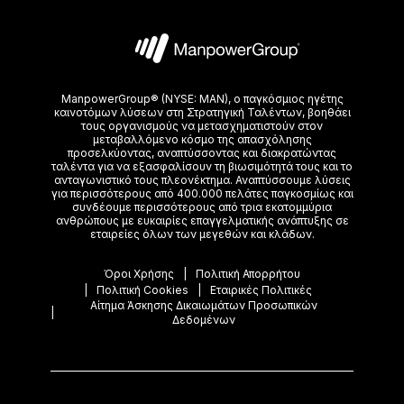
ManpowerGroup® (NYSE: MAN), ο παγκόσμιος ηγέτης
καινοτόμων λύσεων στη Στρατηγική Ταλέντων, βοηθάει
τoυς οργανισμούς να μετασχηματιστούν στον
μεταβαλλόμενο κόσμο της απασχόλησης
προσελκύοντας, αναπτύσσοντας και διακρατώντας
ταλέντα για να εξασφαλίσουν τη βιωσιμότητά τους και το
ανταγωνιστικό τους πλεονέκτημα. Αναπτύσσουμε λύσεις
για περισσότερους από 400.000 πελάτες παγκοσμίως και
συνδέουμε περισσότερους από τρια εκατομμύρια
ανθρώπους με ευκαιρίες επαγγελματικής ανάπτυξης σε
εταιρείες όλων των μεγεθών και κλάδων.
Όροι Χρήσης
Πολιτική Απορρήτου
Πολιτική Cookies
Εταιρικές Πολιτικές
Αίτημα Άσκησης Δικαιωμάτων Προσωπικών
Δεδομένων