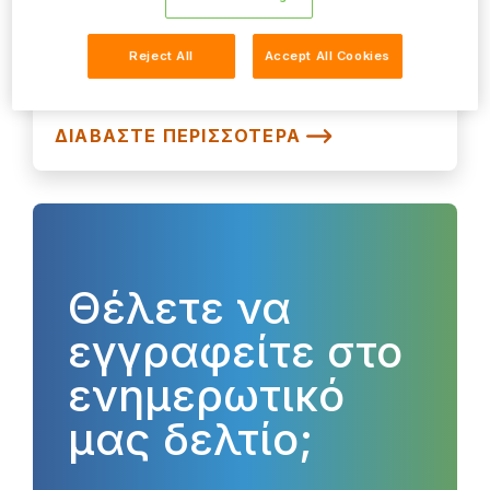
Εκπαίδευση & Πιστοποίηση Επαγγελματιών
στον Τομέα του IT
Reject All
Accept All Cookies
ΔΙΑΒΆΣΤΕ ΠΕΡΙΣΣΌΤΕΡΑ
Θέλετε να
εγγραφείτε στο
ενημερωτικό
μας δελτίο;