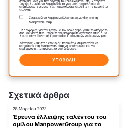
στοιχεία μόνο για την παροχή του περιεχομένου που ζητήσατε.
Εάν επιθυμείτε να λαμβάνετε τα νέα μας, προσκλήσεις σε
εκδηλώσεις, έρευνες κτλ. παρακαλούμε επιλέξτε την παρακάτω
επιλογή:
Συμφωνώ να λαμβάνω άλλες επικοινωνίες από τη
ManpowerGroup
Πληροφορίες για τον τρόπο με τον οποίο σεβόμαστε το απόρρητό
σας και για το πώς μπορείτε να διαγραφείτε ανά πάσα στιγμή θα
βρείτε στην Πολιτική Προστασίας Προσωπικών Δεδομένων μας.
Κάνοντας κλικ στο "Υποβολή" παρακάτω, συμφωνείτε να
επιτρέπετε στη ManpowerGroup να αποθηκεύει και να
επεξεργαστεί τα προσωπικά σας δεδομένα.
Σχετικά άρθρα
28 Μαρτίου 2023
Έρευνα έλλειψης ταλέντου του
ομίλου ManpowerGroup για το