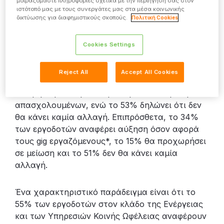
μοιραζόμαστε πληροφορίες σχετικά με την περιήγησή σας στον
απασχολουμένων θα προχωρήσουν οι Έλληνες
ιστότοπό μας με τους συνεργάτες μας στα μέσα κοινωνικής
δικτύωσης για διαφημιστικούς σκοπούς.
Πολιτική Cookies
εργοδότες τους επόμενους 12 μήνες για να
καλύψουν τις ανάγκες τους. Συγκεκριμένα, το
32% των εργοδοτών αναφέρουν ότι πρόκειται
Cookies Settings
να προχωρήσουν σε προσλήψεις τόσο
προσωρινών όσο και μονίμων εργαζομένων. Από
Reject All
Accept All Cookies
την άλλη, το 15% των Ελλήνων εργοδοτών
αναφέρει μείωση των προσωρινών και μονίμων
απασχολουμένων, ενώ το 53% δηλώνει ότι δεν
θα κάνει καμία αλλαγή. Επιπρόσθετα, το 34%
των εργοδοτών αναφέρει αύξηση όσον αφορά
τους gig εργαζόμενους*, το 15% θα προχωρήσει
σε μείωση και το 51% δεν θα κάνει καμία
αλλαγή.
Ένα χαρακτηριστικό παράδειγμα είναι ότι το
55% των εργοδοτών στον κλάδο της Ενέργειας
και των Υπηρεσιών Κοινής Ωφέλειας αναφέρουν