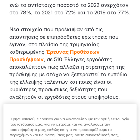
ενώ το αντίστοιχο ποσοστό το 2022 ανερχόταν
στο 78%, το 2021 στο 72% και το 2019 στο 77%.
Νέα στοιχεία που προέκυψαν από τις
απαντήσεις σε επιπρόσθετες ερωτήσεις που
έγιναν, στο πλαίσιο της τριμηνιαίας
καθιερωμένης
Έρευνας Προθέσεων
Προσλήψεων
, σε 510 Έλληνες εργοδότες
αποκαλύπτουν πως αλλάζει η στρατηγική της
πρόσληψης με στόχο να ξεπεραστεί το εμπόδιο
της έλλειψης ταλέντων και ποιες είναι οι
κυριότερες προσωπικές δεξιότητες που
αναζητούν οι εργοδότες στους υποψηφίους.
«Εξίσου πιθανό να προσλάβουν προσωρινούς και
Χρησιμοποιούμε cookies για να διασφαλίσουμε την ορθή λειτουργία
μόνιμους εργαζόμενους»
του ιστότοπού μας, για να μετράμε και να αναλύουμε την
επισκεψιμότητά μας, καθώς και για να προσαρμόζουμε το
περιεχόμενο και τις διαφημίσεις μας. Με τη συγκατάθεσή σας,
Σε μείγμα μόνιμων, προσωρινών και gig