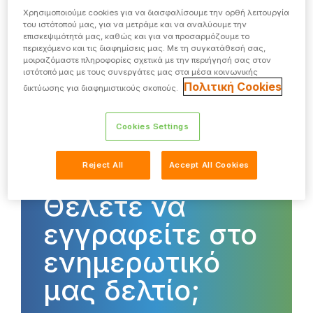
Χρησιμοποιούμε cookies για να διασφαλίσουμε την ορθή λειτουργία
Η Manpower θέτοντας στο επίκεντρο τον
του ιστότοπού μας, για να μετράμε και να αναλύουμε την
άνθρωπο δημιούργησε τη νέα καμπάνια
επισκεψιμότητά μας, καθώς και για να προσαρμόζουμε το
«huManpower», με στόχο να...
περιεχόμενο και τις διαφημίσεις μας. Με τη συγκατάθεσή σας,
μοιραζόμαστε πληροφορίες σχετικά με την περιήγησή σας στον
ιστότοπό μας με τους συνεργάτες μας στα μέσα κοινωνικής
Πολιτική Cookies
δικτύωσης για διαφημιστικούς σκοπούς.
ΔΙΑΒΆΣΤΕ ΠΕΡΙΣΣΌΤΕΡΑ
Cookies Settings
Reject All
Accept All Cookies
Θέλετε να
εγγραφείτε στο
ενημερωτικό
μας δελτίο;