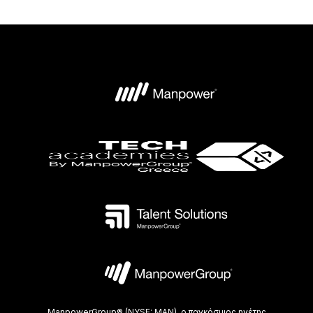
ManpowerGroup® (NYSE: MAN), ο παγκόσμιος ηγέτης