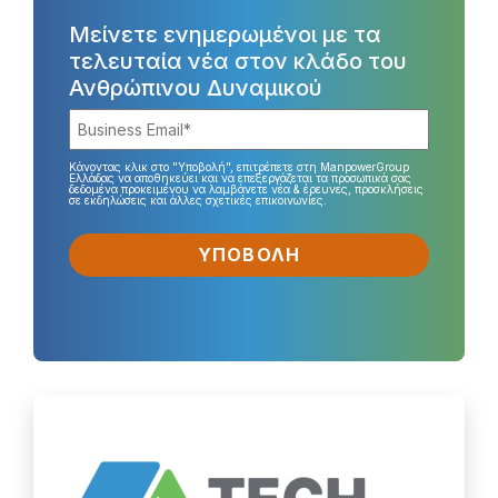
Μείνετε ενημερωμένοι με τα
τελευταία νέα στον κλάδο του
Ανθρώπινου Δυναμικού
Κάνοντας κλικ στο "Υποβολή", επιτρέπετε στη ManpowerGroup
Ελλάδας να αποθηκεύει και να επεξεργάζεται τα προσωπικά σας
δεδομένα προκειμένου να λαμβάνετε νέα & έρευνες, προσκλήσεις
σε εκδηλώσεις και άλλες σχετικές επικοινωνίες.