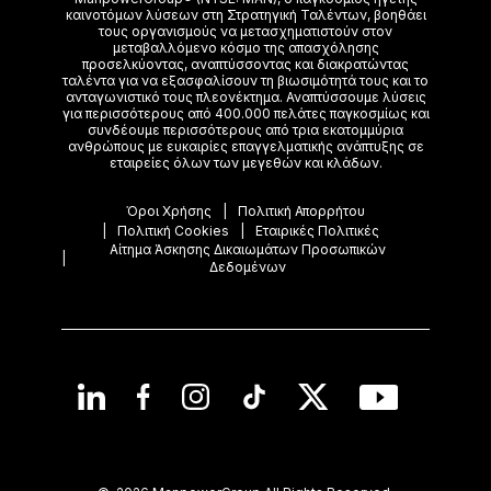
καινοτόμων λύσεων στη Στρατηγική Ταλέντων, βοηθάει
τoυς οργανισμούς να μετασχηματιστούν στον
μεταβαλλόμενο κόσμο της απασχόλησης
προσελκύοντας, αναπτύσσοντας και διακρατώντας
ταλέντα για να εξασφαλίσουν τη βιωσιμότητά τους και το
ανταγωνιστικό τους πλεονέκτημα. Αναπτύσσουμε λύσεις
για περισσότερους από 400.000 πελάτες παγκοσμίως και
συνδέουμε περισσότερους από τρια εκατομμύρια
ανθρώπους με ευκαιρίες επαγγελματικής ανάπτυξης σε
εταιρείες όλων των μεγεθών και κλάδων.
Όροι Χρήσης
Πολιτική Απορρήτου
Πολιτική Cookies
Εταιρικές Πολιτικές
Αίτημα Άσκησης Δικαιωμάτων Προσωπικών
Δεδομένων